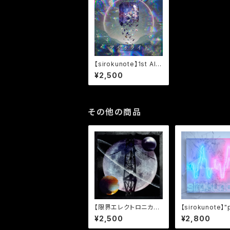
【sirokunote】1st Alb
um "アイオライト"
¥2,500
その他の商品
【限界エレクトロニカ】1
【sirokunote】"
st Album"[L-0]Sequ
e" T-shirts Wh
¥2,500
¥2,800
ence"