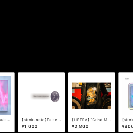
puls
【sirokunote】False
【LIBERA】 "Grind MD
【siro
ite
blessing/garnet
MA Angel" T-Shirt
e" Ac
¥1,000
¥2,800
¥80
er 6