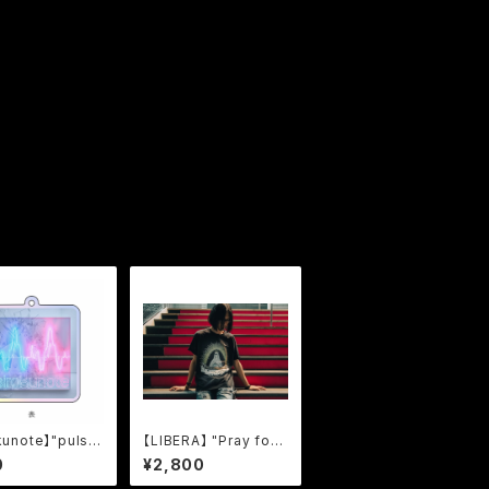
kunote】"puls
【LIBERA】 "Pray for
rylic Key Hold
you Amen" Logo T-
0
¥2,800
cm
Shirt