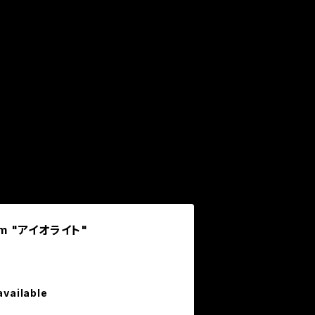
lbum "アイオライト"
available