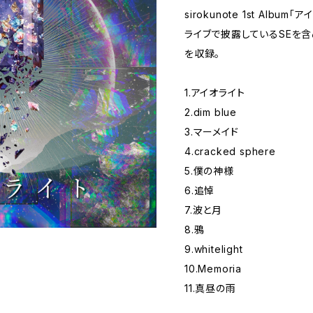
sirokunote 1st Album「
ライブで披露しているSEを含
を収録。
1.アイオライト
2.dim blue
3.マーメイド
4.cracked sphere
5.僕の神様
6.追悼
7.波と月
8.鴉
9.whitelight
10.Memoria
11.真昼の雨