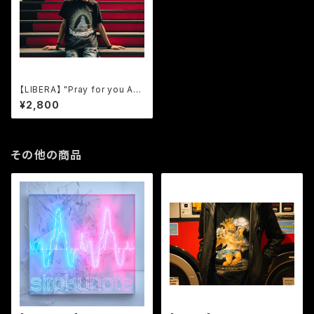
【LIBERA】 "Pray for you Am
en" Logo T-Shirt
¥2,800
その他の商品