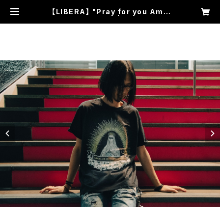
【LIBERA】 "Pray for you Ame
n" Logo T-Shirt | 常夜燈SHOP