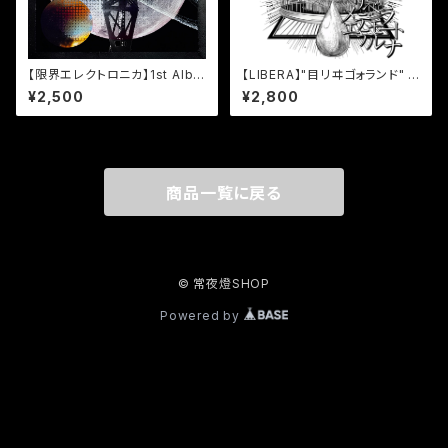
【限界エレクトロニカ】1st Albu
【LIBERA】"目リヰゴォランド" T
m"[L-0]Sequence"
-shirts White
¥2,500
¥2,800
商品一覧に戻る
© 常夜燈SHOP
Powered by