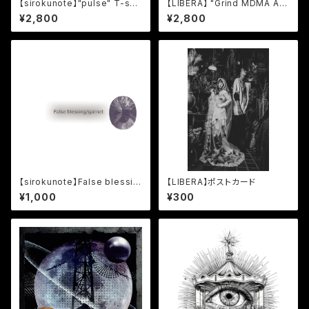
【sirokunote】"pulse" T-shir
【LIBERA】 "Grind MDMA An
ts White
gel" T-Shirt
¥2,800
¥2,800
【sirokunote】False blessin
【LIBERA】ポストカード
g/garnet
¥1,000
¥300