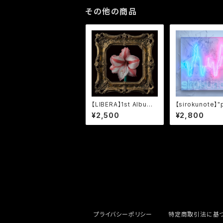
その他の商品
【LIBERA】1st Album
【sirokunote】"
"アマリリス"
e" T-shirts Bl
¥2,500
¥2,800
プライバシーポリシー
特定商取引法に基