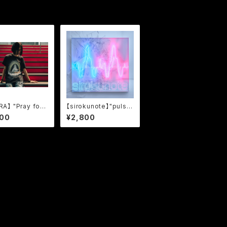
RA】 "Pray for
【sirokunote】"puls
Amen" Logo T-
e" T-shirts White
800
¥2,800