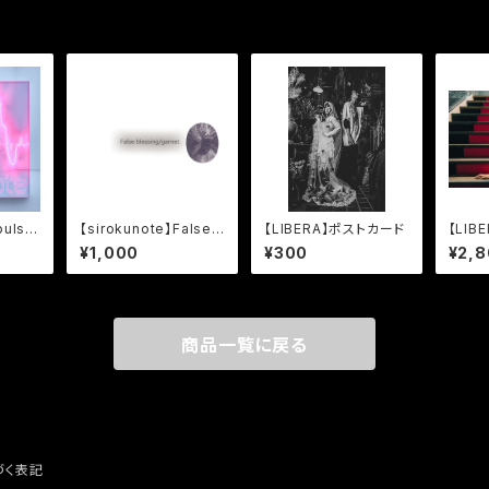
puls
【sirokunote】False
【LIBERA】ポストカード
【LIBE
ack
blessing/garnet
you 
¥1,000
¥300
¥2,
Shirt
商品一覧に戻る
づく表記