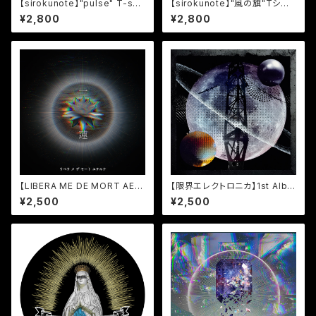
【sirokunote】"pulse" T-shir
【sirokunote】"風の旗"Tシャ
ts White
ツ
¥2,800
¥2,800
【LIBERA ME DE MORT AET
【限界エレクトロニカ】1st Albu
ERNA】1st EP"一蓮"
m"[L-0]Sequence"
¥2,500
¥2,500