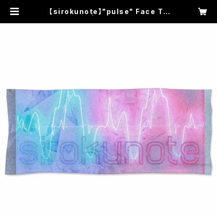
【sirokunote】"pulse" Face To
wel | 常夜燈SHOP