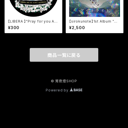
【LIBERA 】"Pray for you Am
【sirokunote】1st Album "ア
en" Logo Sticker
イオライト"
¥300
¥2,500
商品一覧に戻る
© 常夜燈SHOP
Powered by