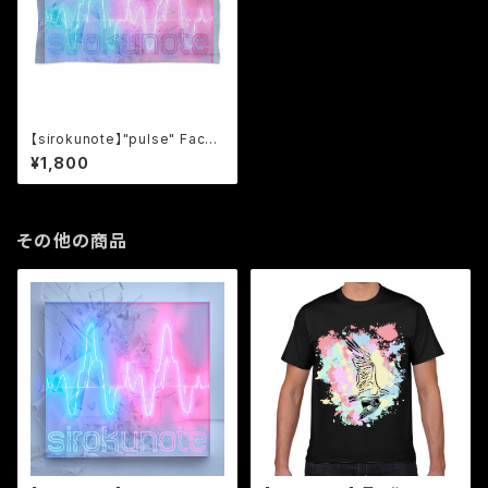
【sirokunote】"pulse" Face
Towel
¥1,800
その他の商品