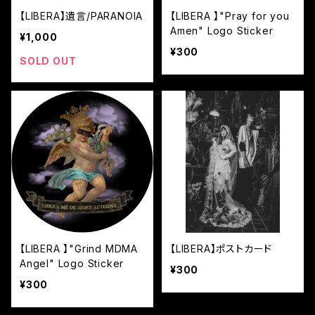
【LIBERA】遺言/PARANOIA
【LIBERA 】"Pray for you
Amen" Logo Sticker
¥1,000
¥300
SOLD OUT
【LIBERA 】"Grind MDMA
【LIBERA】ポストカード
Angel" Logo Sticker
¥300
¥300