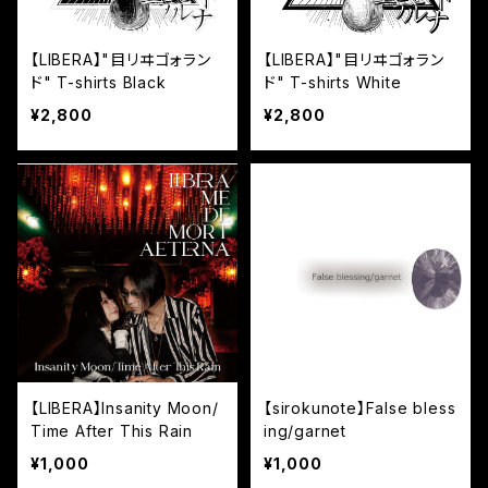
【LIBERA】"目リヰゴォラン
【LIBERA】"目リヰゴォラン
ド" T-shirts Black
ド" T-shirts White
¥2,800
¥2,800
【LIBERA】Insanity Moon/
【sirokunote】False bless
Time After This Rain
ing/garnet
¥1,000
¥1,000