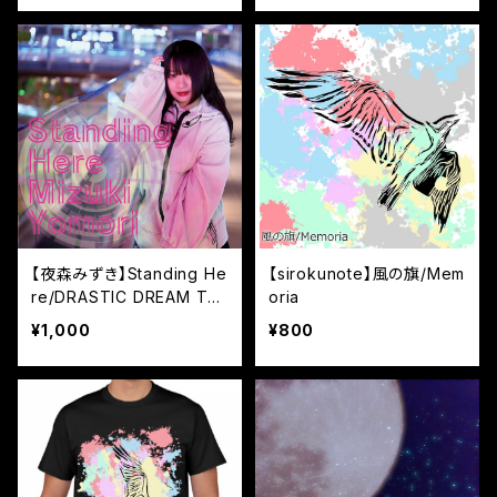
【夜森みずき】Standing He
【sirokunote】風の旗/Mem
re/DRASTIC DREAM TH
oria
EATER
¥1,000
¥800