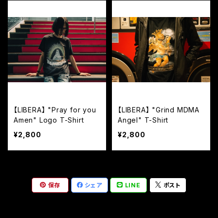
【LIBERA】 "Pray for you
【LIBERA】 "Grind MDMA
Amen" Logo T-Shirt
Angel" T-Shirt
¥2,800
¥2,800
保存
シェア
LINE
ポスト