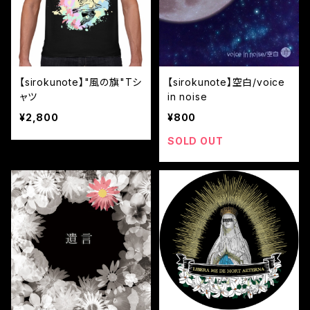
【sirokunote】"風の旗"Tシ
【sirokunote】空白/voice
ャツ
in noise
¥2,800
¥800
SOLD OUT