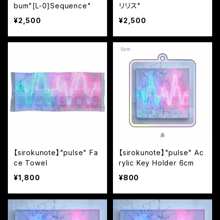
bum"[L-0]Sequence"
リリス"
¥2,500
¥2,500
【sirokunote】"pulse" Fa
【sirokunote】"pulse" Ac
ce Towel
rylic Key Holder 6cm
¥1,800
¥800